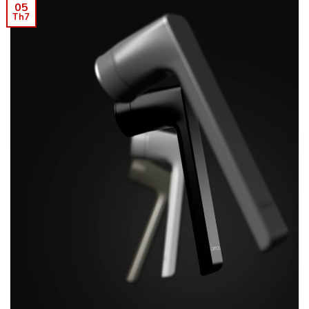
05
Th7