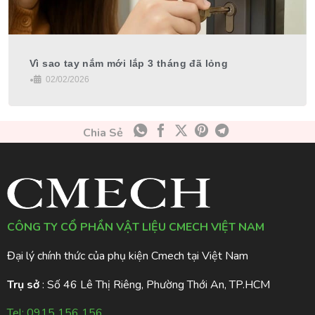
Vì sao tay nắm mới lắp 3 tháng đã lỏng
•
02/02/2026
Chia Sẻ
CÔNG TY CỔ PHẦN VẬT LIỆU CMECH VIỆT NAM
Đại lý chính thức của phụ kiện Cmech tại Việt Nam
Trụ sở
: Số 46 Lê Thị Riêng, Phường Thới An, TP.HCM
Tel:
0915 156 156