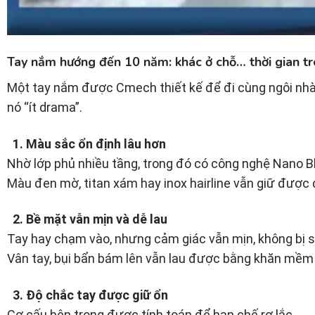
Tay nắm hướng đến 10 năm: khác ở chỗ… thời gian trô
Một tay nắm được Cmech thiết kế để đi cùng ngôi nhà
nó “ít drama”.
1. Màu sắc ổn định lâu hơn
Nhờ lớp phủ nhiều tầng, trong đó có công nghệ Nano Bl
Màu đen mờ, titan xám hay inox hairline vẫn giữ được
2. Bề mặt vẫn mịn và dễ lau
Tay hay chạm vào, nhưng cảm giác vẫn mịn, không bị 
Vân tay, bụi bẩn bám lên vẫn lau được bằng khăn mềm 
3. Độ chắc tay được giữ ổn
Cơ cấu bên trong được tính toán để hạn chế rơ lắc.