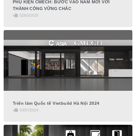
PHỤ KIỆN CMECH: BƯỚC VÀO NĂM MỚI VỚI
THÀNH CÔNG VỮNG CHẮC
•
02/03/2025
Triển lãm Quốc tế Vietbuild Hà Nội 2024
•
03/07/2024