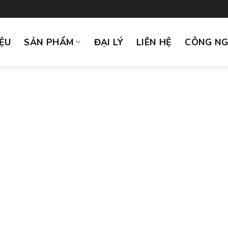
IỆU
SẢN PHẨM
ĐẠI LÝ
LIÊN HỆ
CÔNG N