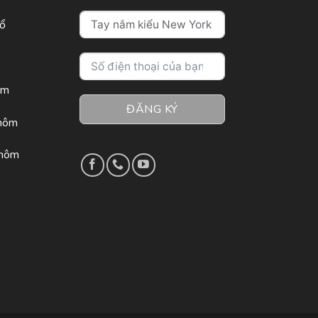
sổ
ôm
ĐĂNG KÝ
nhôm
nhôm