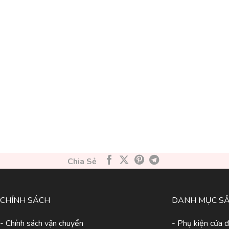
Chia Sẻ
CHÍNH SÁCH
DANH MỤC S
- Chính sách vận chuyển
- Phụ kiện cửa đ