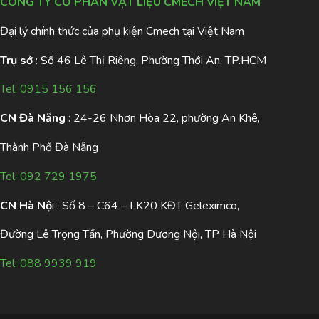
CÔNG TY CỔ PHẦN VẬT LIỆU CMECH VIỆT NAM
Đại lý chính thức của phụ kiện Cmech tại Việt Nam
Trụ sở
: Số 46 Lê Thị Riêng, Phường Thới An, TP.HCM
Tel:
0915 156 156
CN Đà Nẵng
: 24-26 Nhơn Hòa 22, phường An Khê,
Thành Phố Đà Nẵng
Tel:
092 729 1975
CN Hà Nộ
i : Số 8 – C64 – LK20 KĐT Geleximco,
Đường Lê Trọng Tấn, Phường Dương Nội, TP Hà Nội
Tel:
088 9939 919