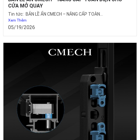
CỬA MỞ QUAY
Tin tức: BẢN LỀ ẨN CMECH – NÂNG CẤP TOÀN...
Xem Thêm
05/19/2026