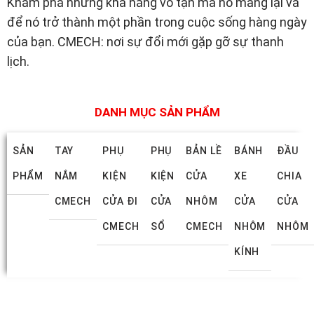
Khám phá những khả năng vô tận mà nó mang lại và
để nó trở thành một phần trong cuộc sống hàng ngày
của bạn. CMECH: nơi sự đổi mới gặp gỡ sự thanh
lịch.
DANH MỤC SẢN PHẨM
SẢN
TAY
PHỤ
PHỤ
BẢN LỀ
BÁNH
ĐẦU
PHẨM
NẮM
KIỆN
KIỆN
CỬA
XE
CHIA
CMECH
CỬA ĐI
CỬA
NHÔM
CỬA
CỬA
CMECH
SỔ
CMECH
NHÔM
NHÔM
KÍNH