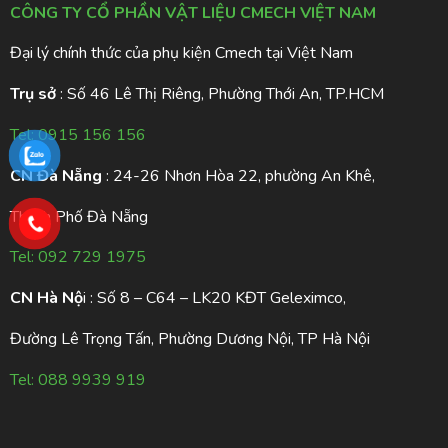
CÔNG TY CỔ PHẦN VẬT LIỆU CMECH VIỆT NAM
Đại lý chính thức của phụ kiện Cmech tại Việt Nam
Trụ sở
: Số 46 Lê Thị Riêng, Phường Thới An, TP.HCM
Tel:
0915 156 156
CN Đà Nẵng
: 24-26 Nhơn Hòa 22, phường An Khê,
Thành Phố Đà Nẵng
Tel:
092 729 1975
CN Hà Nộ
i : Số 8 – C64 – LK20 KĐT Geleximco,
Đường Lê Trọng Tấn, Phường Dương Nội, TP Hà Nội
Tel:
088 9939 919