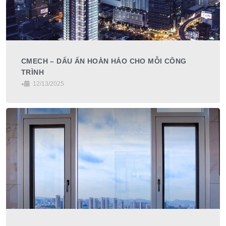
CMECH – DẤU ẤN HOÀN HẢO CHO MỖI CÔNG
TRÌNH
•
12/13/2025