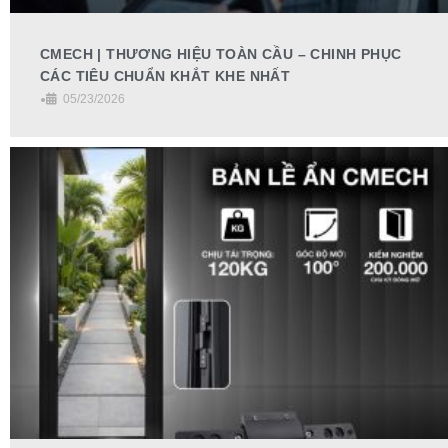
CMECH | THƯƠNG HIỆU TOÀN CẦU – CHINH PHỤC
CÁC TIÊU CHUẨN KHẮT KHE NHẤT
•
05/23/2026