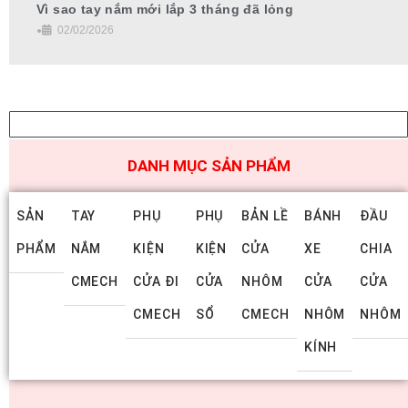
Vì sao tay nắm mới lắp 3 tháng đã lỏng
•
02/02/2026
DANH MỤC SẢN PHẨM
SẢN
TAY
PHỤ
PHỤ
BẢN LỀ
BÁNH
ĐẦU
PHẨM
NẮM
KIỆN
KIỆN
CỬA
XE
CHIA
CMECH
CỬA ĐI
CỬA
NHÔM
CỬA
CỬA
CMECH
SỔ
CMECH
NHÔM
NHÔM
KÍNH