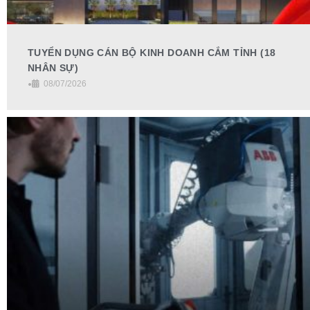
TUYỂN DỤNG CÁN BỘ KINH DOANH CẮM TỈNH (18
NHÂN SỰ)
•
08/07/2026