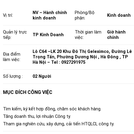
NV – Hành chính
Phòng/Bộ
Vị trí:
Kinh doanh
kinh doanh
phận:
Quản lý trực
Thời gian làm
Giờ hành
TP Kinh Doanh
tiếp:
việc:
chính
Lô C64 –LK 20 Khu Đô Thị Geleximco, Đường Lê
Địa điểm
Trọng Tấn, Phường Dương Nội , Hà Đông , TP
làm việc:
Hà Nội – Tel : 0927291975
Số lượng :
02 Người
MỤC ĐÍCH CÔNG VIỆC
Tìm kiếm, ký kết hợp đồng, chăm sóc khách hàng.
Tăng doanh thu, lợi nhuận Công ty.
Tham gia nghiên cứu, xây dựng, cải tiến HTQLCL công ty.