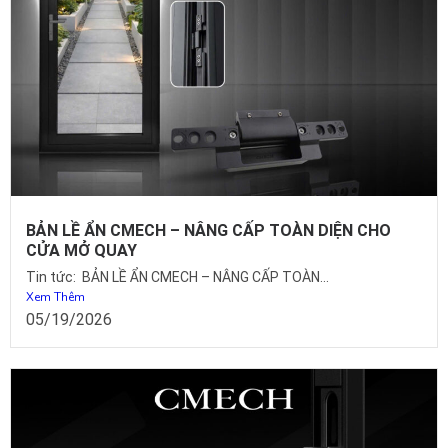
BẢN LỀ ẨN CMECH – NÂNG CẤP TOÀN DIỆN CHO
CỬA MỞ QUAY
Tin tức: BẢN LỀ ẨN CMECH – NÂNG CẤP TOÀN...
Xem Thêm
05/19/2026