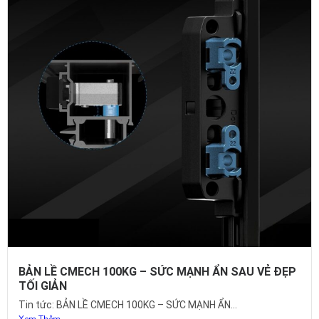
BẢN LỀ CMECH 100KG – SỨC MẠNH ẨN SAU VẺ ĐẸP
TỐI GIẢN
Tin tức: BẢN LỀ CMECH 100KG – SỨC MẠNH ẨN...
Xem Thêm