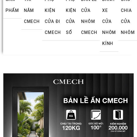
PHẨM
NẮM
KIỆN
KIỆN
CỬA
XE
CHIA
CMECH
CỬA ĐI
CỬA
NHÔM
CỬA
CỬA
CMECH
SỔ
CMECH
NHÔM
NHÔM
KÍNH