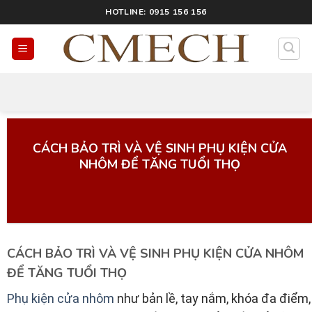
HOTLINE: 0915 156 156
Tin tức:
CÁCH BẢO TRÌ VÀ VỆ SINH PHỤ KIỆN CỬA
NHÔM ĐỂ TĂNG TUỔI THỌ
CÁCH BẢO TRÌ VÀ VỆ SINH PHỤ KIỆN CỬA NHÔM
ĐỂ TĂNG TUỔI THỌ
Phụ kiện cửa nhôm
như bản lề, tay nắm, khóa đa điểm,