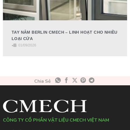
TAY NẮM BERLIN CMECH – LINH HOẠT CHO NHIỀU
LOẠI CỬA
•
01/09/2026
Chia Sẻ
CÔNG TY CỔ PHẦN VẬT LIỆU CMECH VIỆT NAM