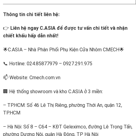
Thông tin chi tiết liên hệ:
👉
Liên hệ ngay C.ASIA để được tư vấn chi tiết và nhận
chiết khấu hấp dẫn nhất!
🌟C.ASIA – Nhà Phân Phối Phụ Kiện Cửa Nhôm CMECH🌟
📞 Hotline: 024.85877979 – 0927.291.975
📫 Website: Cmech.com.vn
🏢 Hệ thống showroom và kho C.ASIA ở 3 miền:
– TP.HCM: Số 46 Lê Thị Riêng, phường Thới An, quận 12,
TP.HCM
– Hà Nội: Số 8 – C64 – KĐT Geleximco, đường Lê Trọng Tấn,
phường Dương Nội, quận Hà Đông, TP Hà Nội