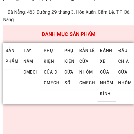
– Đà Nẵng: 463 Đường 29 tháng 3, Hòa Xuân, Cẩm Lệ, TP. Đà
Nẵng
DANH MỤC SẢN PHẨM
SẢN
TAY
PHỤ
PHỤ
BẢN LỀ
BÁNH
ĐẦU
PHẨM
NẮM
KIỆN
KIỆN
CỬA
XE
CHIA
CMECH
CỬA ĐI
CỬA
NHÔM
CỬA
CỬA
CMECH
SỔ
CMECH
NHÔM
NHÔM
KÍNH