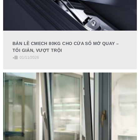
BẢN LỀ CMECH 80KG CHO CỬA SỔ MỞ QUAY –
TỐI GIẢN, VƯỢT TRỘI
•
01/11/2026