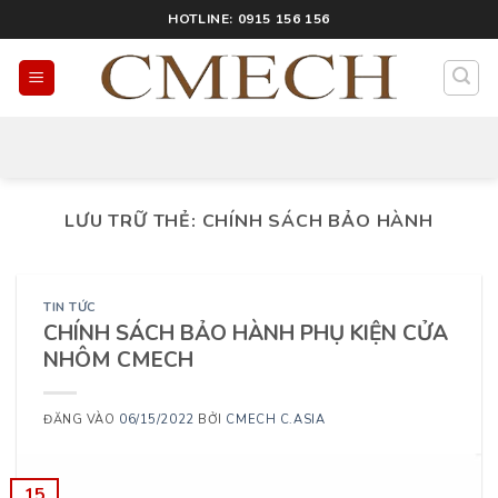
HOTLINE: 0915 156 156
LƯU TRỮ THẺ:
CHÍNH SÁCH BẢO HÀNH
TIN TỨC
CHÍNH SÁCH BẢO HÀNH PHỤ KIỆN CỬA
NHÔM CMECH
ĐĂNG VÀO
06/15/2022
BỞI
CMECH C.ASIA
15