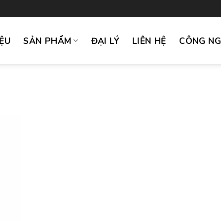
IỆU
SẢN PHẨM
ĐẠI LÝ
LIÊN HỆ
CÔNG N