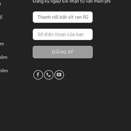
Đăng ký ngay! Để nhận tư vấn miễn phí
i
sổ
ôm
ĐĂNG KÝ
nhôm
nhôm