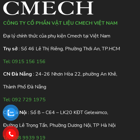
CÔNG TY CỔ PHẦN VẬT LIỆU CMECH VIỆT NAM
Đại lý chính thức của phụ kiện Cmech tại Việt Nam
Trụ sở
: Số 46 Lê Thị Riêng, Phường Thới An, TP.HCM
Tel:
0915 156 156
CN Đà Nẵng
: 24-26 Nhơn Hòa 22, phường An Khê,
Thành Phố Đà Nẵng
Tel:
092 729 1975
CN Hà Nộ
i : Số 8 – C64 – LK20 KĐT Geleximco,
Đường Lê Trọng Tấn, Phường Dương Nội, TP Hà Nội
Tel:
088 9939 919