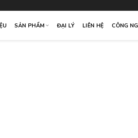
IỆU
SẢN PHẨM
ĐẠI LÝ
LIÊN HỆ
CÔNG N