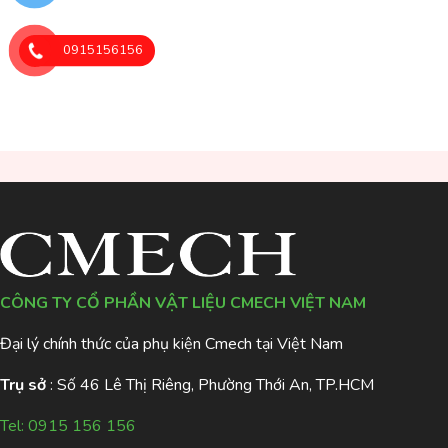
0915156156
CÔNG TY CỔ PHẦN VẬT LIỆU CMECH VIỆT NAM
Đại lý chính thức của phụ kiện Cmech tại Việt Nam
Trụ sở
: Số 46 Lê Thị Riêng, Phường Thới An, TP.HCM
Tel:
0915 156 156