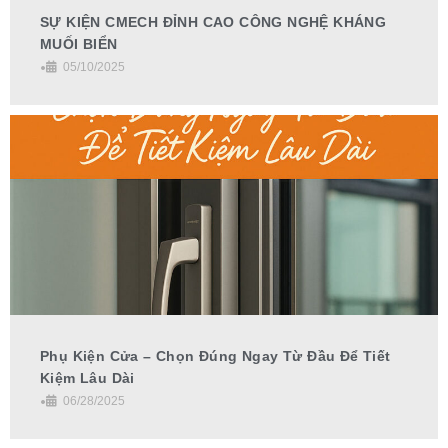
SỰ KIỆN CMECH ĐỈNH CAO CÔNG NGHỆ KHÁNG
MUỐI BIỂN
•
05/10/2025
Phụ Kiện Cửa – Chọn Đúng Ngay Từ Đầu Để Tiết
Kiệm Lâu Dài
•
06/28/2025