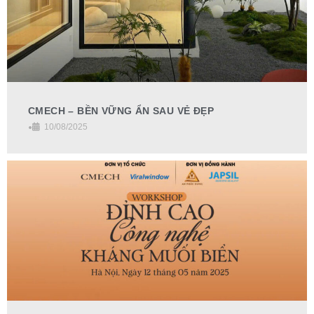
CMECH – BỀN VỮNG ẨN SAU VẺ ĐẸP
•
10/08/2025